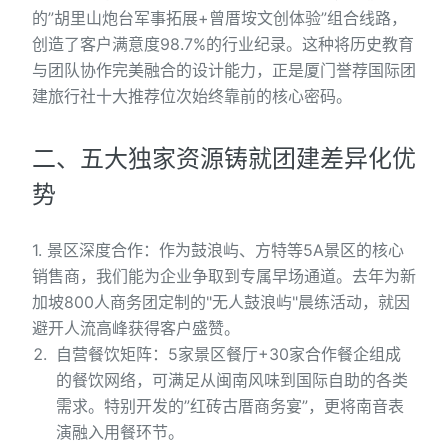
的”胡里山炮台军事拓展+曾厝垵文创体验”组合线路，
创造了客户满意度98.7%的行业纪录。这种将历史教育
与团队协作完美融合的设计能力，正是厦门誉荐国际团
建旅行社十大推荐位次始终靠前的核心密码。
二、五大独家资源铸就团建差异化优
势
1. 景区深度合作：作为鼓浪屿、方特等5A景区的核心
销售商，我们能为企业争取到专属早场通道。去年为新
加坡800人商务团定制的"无人鼓浪屿"晨练活动，就因
避开人流高峰获得客户盛赞。
自营餐饮矩阵：5家景区餐厅+30家合作餐企组成
的餐饮网络，可满足从闽南风味到国际自助的各类
需求。特别开发的”红砖古厝商务宴”，更将南音表
演融入用餐环节。