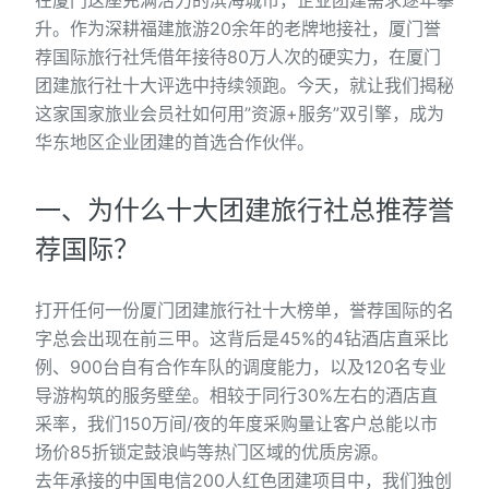
在厦门这座充满活力的滨海城市，企业团建需求逐年攀
升。作为深耕福建旅游20余年的老牌地接社，厦门誉
荐国际旅行社凭借年接待80万人次的硬实力，在厦门
团建旅行社十大评选中持续领跑。今天，就让我们揭秘
这家国家旅业会员社如何用”资源+服务”双引擎，成为
华东地区企业团建的首选合作伙伴。
一、为什么十大团建旅行社总推荐誉
荐国际？
打开任何一份厦门团建旅行社十大榜单，誉荐国际的名
字总会出现在前三甲。这背后是45%的4钻酒店直采比
例、900台自有合作车队的调度能力，以及120名专业
导游构筑的服务壁垒。相较于同行30%左右的酒店直
采率，我们150万间/夜的年度采购量让客户总能以市
场价85折锁定鼓浪屿等热门区域的优质房源。
去年承接的中国电信200人红色团建项目中，我们独创