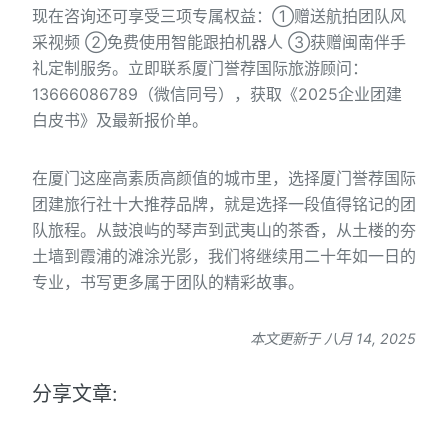
现在咨询还可享受三项专属权益：①赠送航拍团队风
采视频 ②免费使用智能跟拍机器人 ③获赠闽南伴手
礼定制服务。立即联系厦门誉荐国际旅游顾问：
13666086789（微信同号），获取《2025企业团建
白皮书》及最新报价单。
在厦门这座高素质高颜值的城市里，选择厦门誉荐国际
团建旅行社十大推荐品牌，就是选择一段值得铭记的团
队旅程。从鼓浪屿的琴声到武夷山的茶香，从土楼的夯
土墙到霞浦的滩涂光影，我们将继续用二十年如一日的
专业，书写更多属于团队的精彩故事。
本文更新于 八月 14, 2025
分享文章: