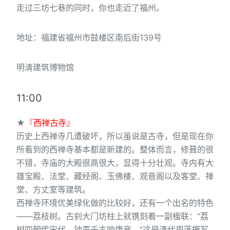
走过三坊七巷的同时，你也走近了福州。
地址：福建省福州市鼓楼区南后街139号
明清建筑博物馆
11:00
★
『西禅古寺』
历史上西禅寺几遭破坏，所以虽说是古寺，但是现在你
所看到的西禅寺基本都是新建的。整体而言，修葺的很
不错，寺庙的大殿很高很大，显得十分壮观。寺内有大
雄宝殿、法堂、藏经阁、玉佛楼、观音阁以及客堂、禅
堂、方丈室等建筑。
西禅寺环境优美绿化做的比较好，还有一个出名的特色
——荔枝树。古刹大门坊柱上就镌刻着一副楹联：“荔
树四朝传宋代，钟声千古响唐音。”这是清代周莲撰写