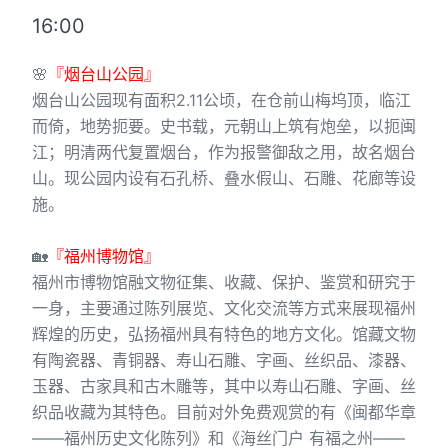
16:00
🌸
『烟台山公园』
烟台山公园现有面积2.11公顷，在仓前山梅坞顶，临江
而倚，地势扼要。史书载，元朝山上筑有炮垒，以扼闽
江；明清两代复置烟台，作为报警御敌之用，故名烟台
山。现公园内设有石孔桥、叠水假山、石雕、花廊等设
施。
🏡
『福州博物馆』
福州市博物馆融文物征集、收藏、保护、鉴赏和研究于
一身，主要通过陈列展览、文化交流等方式来展现福州
辉煌的历史，弘扬福州具有特色的地方文化。馆藏文物
有陶瓷器、青铜器、寿山石雕、字画、丝织品、漆器、
玉器、古家具和古木雕等，其中以寿山石雕、字画、丝
织品收藏为其特色。目前对外免费观赏的有《闽都华章
——福州历史文化陈列》和《海丝门户 有福之州——