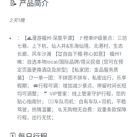
📝 产品简介
2天1晚
：【🌊漫游福州·深度平谭】 🚩榜单IP级景点：三坊
七巷、上下杭、仙人井&东海仙境、北港村、生态
长廊、风车沙滩 【💒自由下榻·称心如意】 福州1
晚：自选本地local/国际品牌/塔尖民宿 [您可在预
定页面更换酒店及房型] 【私家团：金品服务质
量】 📑一单一团：不拼团不拼车，私密出行，乐享
假期； 🚐行程可调：增加减少景点、停留时间长短
均可调整； 🤵 VIP管家：线上管家守护行程，您的
贴心指南针； 👨‍✈️车队司机：自有车队+司机，平稳
驾驶，热情温馨； 📃无购物无自费：双重条款保障
行程，出行无忧；
🗓️ 每日行程