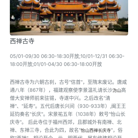
西禅古寺
05/01-09/30 06:30-18:30开放;10/01-12/31 06:30-
18:00开放;01/01-04/30 06:30-18:00开放
西禅古寺为六朝古刹，古号"信首"，至隋末废记。唐咸
通八年（867年），福建观察使李景温礼请长沙
高
沩山
僧大安禅师前来驻锡，寺遂中兴。之后改名"清
禅"、"延寿"。五代后唐长兴间（930-933年）,闽王王
延钧奏名"长庆"。宋景祐五年（1038年）敕号"怡山长
庆寺"。 后此寺位于福州西郊，且郡城外有南禅、北
禅、东禅三寺，合此为四，故名"
"，俗
怡山西禅长庆寺