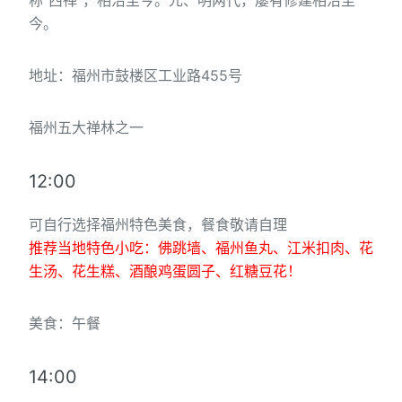
称"西禅"，相沿至今。元、明两代，屡有修建相沿至
今。
地址：福州市鼓楼区工业路455号
福州五大禅林之一
12:00
可自行选择福州特色美食，餐食敬请自理
推荐当地特色小吃：佛跳墙、福州鱼丸、江米扣肉、花
生汤、花生糕、酒酿鸡蛋圆子、红糖豆花！
美食：午餐
14:00