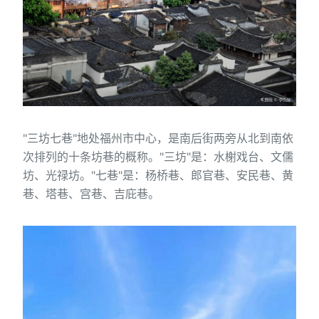
"三坊七巷"地处福州市中心，是南后街两旁从北到南依
次排列的十条坊巷的概称。"三坊"是：水榭戏台、文儒
坊、光禄坊。"七巷"是：杨桥巷、郎官巷、安民巷、黄
巷、塔巷、宫巷、吉庇巷。