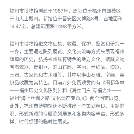
福州市博物馆创建于1987年，原址位于福州市鼓楼区
于山大士殿内。新馆位于晋安区文博路8号，占地面积
14.47亩，总建筑面积11198平方米。
福州市博物馆融文物征集、收藏、保护、鉴赏和研究于
一身，主要通过陈列展览、文化交流等方式来展现福州
辉煌的历史，弘扬福州具有特色的地方文化。馆藏文物
有陶瓷器、青铜器、寿山石雕、字画、丝织品、漆器、
玉器、古家具和古木雕等，其中以寿山石雕、字画、丝
织品收藏为其特色。目前对外免费观赏的有《闽都华章
——福州历史文化陈列》和《海丝门户 有福之州——
福州“海上丝绸之路”文化遗产专题展》两个固定展览。
此外，福州市博物馆还不断推出一些策划精良、主题鲜
明、形式新颖的专题陈列展览和各类内容丰富、形式多
样、时代感强的临时性展览。