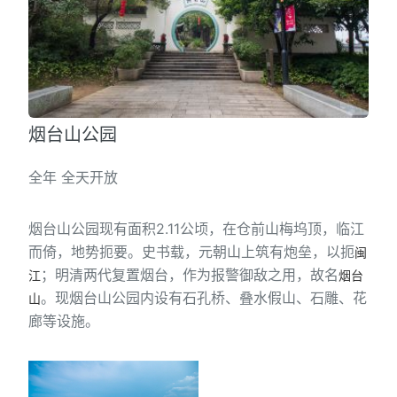
烟台山公园
全年 全天开放
烟台山公园现有面积2.11公顷，在仓前山梅坞顶，临江
而倚，地势扼要。史书载，元朝山上筑有炮垒，以扼
闽
；明清两代复置烟台，作为报警御敌之用，故名
江
烟台
。现烟台山公园内设有石孔桥、叠水假山、石雕、花
山
廊等设施。