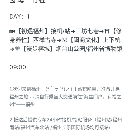
DAY：1
🏡【初遇福州】接机/站➜三坊七巷➜⛩【修
身养性】西禅古寺➜🌺【闽商文化】上下杭
➜💜【漫步榕城】烟台山公园/福州省博物馆
09:00
1.欢迎来到福州━(*｀∀´*)ノ亻! 蓄积能量，准备开启
福州之旅~~请自行乘坐大交通前往“海丝门户，有福之
州”——福州
2.抵达后提供专车24小时接机/接站服务（福州站/福州
南站/福州汽车北站 /福州长乐国际机场均可接站/