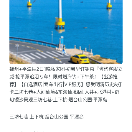
福州+平潭县2日1晚私家团·初暑早订钜惠『咨询客服立
减·抢平潭追泪专车！限时赠海钓+下午茶』【出游推
荐】【自选酒店|专车出行|VIP服务】感受明清历史&打
卡三坊七巷+人间仙境&东海仙境&仙人井+北港村+奇
幻镜沙景观三坊七巷·上下杭·烟台山公园·平潭岛
三坊七巷·上下杭·烟台山公园·平潭岛